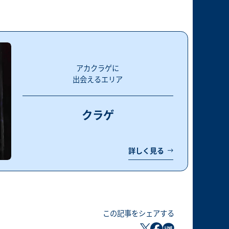
アカクラゲに
出会えるエリア
クラゲ
詳しく見る
この記事をシェアする