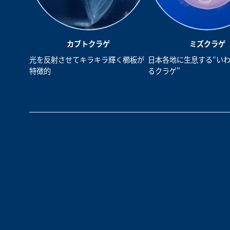
カブトクラゲ
ミズクラゲ
光を反射させてキラキラ輝く櫛板が
日本各地に生息する“い
特徴的
るクラゲ”