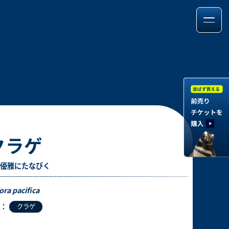
クラゲ
優雅にたなびく
ra pacifica
：
クラゲ