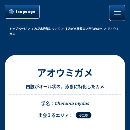
language
トップページ
すみだ水族館について
すみだ水族館のいきものたち
アオウミ
ガメ
アオウミガメ
四肢がオール状の、泳ぎに特化したカメ
学名：
Chelonia mydas
出会えるエリア：
小笠原