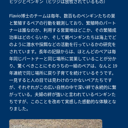
ヒツジとペンギン（ヒツジは放牧されているもの）
Flavio博士のチームは毎年、数百ものペンギンたちの巣
と繁殖するペアの行動を観測しており、繁殖時のパート
ナーは誰なのか、利用する営巣地はどこか、その繁殖成
功率はどのくらいか、そして親ペンギンたちは海上でど
のように潜水や採餌などの活動を行っているかの研究を
されています。長年の記録からは、ほとんどのペアは毎
年同じパートナーと同じ場所に営巣していることが分か
り、驚くべきことにそのうちの一組のペアは、なんと 19
年連続で同じ場所に戻り子育てを続けているそうです。
一見すると人の目では見わけのつかないペアたちです
が、それぞれがこの広い自然の中で深い絆で永続的に繋
がっている。夫婦の絆が強いと言われているペンギンた
ちですが、このことを改めて実感した感動的な体験とな
りました。