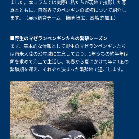
ました。本コラムでは実際に私たちが現地で撮影した写
真とともに、自然界でのペンギンの繁殖について紹介し
ます。（展示飼育チーム 柿崎 智広、高嶋 悠加里）
■野生のマゼランペンギンたちの繁殖シーズン
まず、基本的な情報として野生のマゼランペンギンたち
は南米大陸の沿岸域に生息しており、1年うちの約半年は
餌を求めて海上で生活し、初春から夏にかけて年に1度の
繁殖期を迎え、それぞれ決まった繁殖地で過ごします。