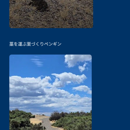
藁を運ぶ巣づくりペンギン