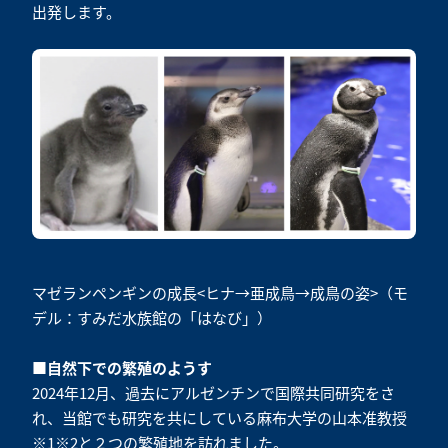
出発します。
マゼランペンギンの成長<ヒナ→亜成鳥→成鳥の姿>（モ
デル：すみだ水族館の「はなび」）
■自然下での繁殖のようす
2024年12月、過去にアルゼンチンで国際共同研究をさ
れ、当館でも研究を共にしている麻布大学の山本准教授
※1※2と２つの繁殖地を訪れました。