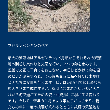
マゼランペンギンのペア
最大の繁殖地はアルゼンチン。9月頃からそれぞれの繁殖
地へ到着し巣作りと交尾を行い、２つの卵を産みます。
雌雄で交互に子育てをおこない、40日ほどかけて卵を温
めヒナが誕生すると、その後も交互に海へ狩りに出かけ
ヒナたちに食事を与えます。ヒナは2-3ヵ月で親と変わら
ぬ大きさまで成長すると、綿羽に包まれた幼い姿からこ
れから海で過ごすための姿（亜成鳥）に羽が生え変わり
ます。そして、翌年の１月頃より巣立ちがはじまり、親
たちの年に一度の換羽が終わるとともに故郷の繁殖地を